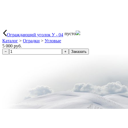
пусто
Ограждающий уголок У - 04
Каталог
>
Оградки
>
Угловые
5 000 руб.