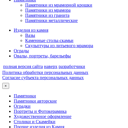
Памятники из мраморной крошки
Памятники из мрамора
Памятники из гранита
Памятники металлические
Изделия из камня
Вазы
Каменные столы-скамьи
Скульптуры из литьевого мрамора
Ограды
Овалы, портреты, барельефы
полная версия сайта
наверх
разработчики
Политика обработки персональных данных
Согласие субъекта персональных данных
×
Памятники
Памятники авторские
Оградки
Портреты и Фотокерамика
Художественное оформление
Столики и Скамейки
Прочие изделия из Камня