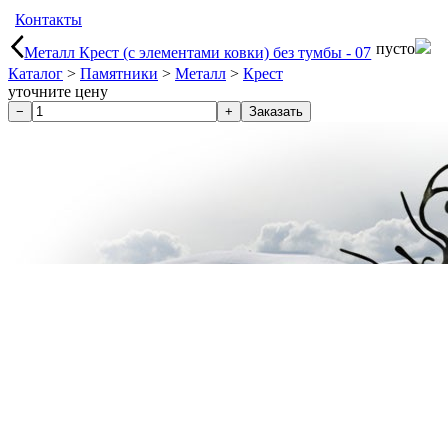
Контакты
пусто
Металл Крест (с элементами ковки) без тумбы - 07
Каталог
>
Памятники
>
Металл
>
Крест
уточните цену