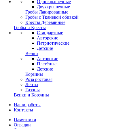
Однокрышечные
Двухкрышечные
Гробы Лакированные
Гробы с Тканевой обивкой
Кресты Деревянные
Гробы и Кресты
Стандартные
Авторские
Патриотические
Детские
Венки
Авторские
Плетёные
Детские
Корзины
Роза ростовая
Ленты
Газоны
Венки и Корзины
Наши работы
Контакты
Памятники
Оградки