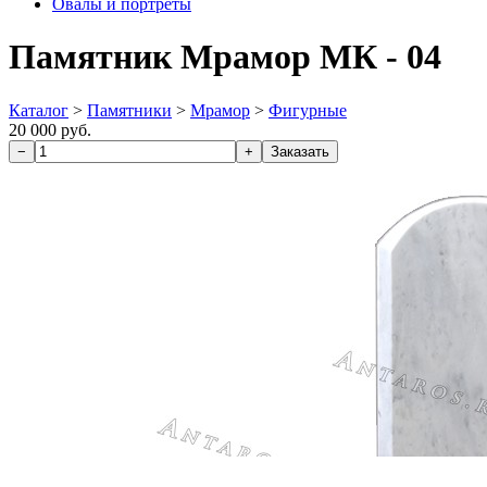
Овалы и портреты
Памятник Мрамор МК - 04
Каталог
>
Памятники
>
Мрамор
>
Фигурные
20 000 руб.