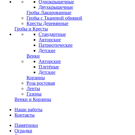
Однокрышечные
Двухкрышечные
Гробы Лакированные
Гробы с Тканевой обивкой
Кресты Деревянные
Гробы и Кресты
Стандартные
Авторские
Патриотические
Детские
Венки
Авторские
Плетёные
Детские
Корзины
Роза ростовая
Ленты
Газоны
Венки и Корзины
Наши работы
Контакты
Памятники
Оградки