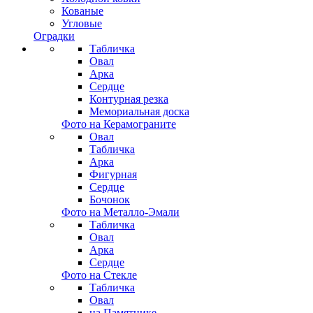
Кованые
Угловые
Оградки
Табличка
Овал
Арка
Сердце
Контурная резка
Мемориальная доска
Фото на Керамограните
Овал
Табличка
Арка
Фигурная
Сердце
Бочонок
Фото на Металло-Эмали
Табличка
Овал
Арка
Сердце
Фото на Стекле
Табличка
Овал
на Памятнике