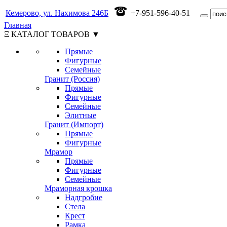
Кемерово, ул. Нахимова 246Б
+7-951-596-40-51
Главная
Ξ КАТАЛОГ ТОВАРОВ ▼
Прямые
Фигурные
Семейные
Гранит (Россия)
Прямые
Фигурные
Семейные
Элитные
Гранит (Импорт)
Прямые
Фигурные
Мрамор
Прямые
Фигурные
Семейные
Мраморная крошка
Надгробие
Стела
Крест
Рамка