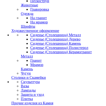
Пескоструй
Животные
Гравировка
Одежда
На гранит
На мрамор
Шрифты
Художественное оформление
Сиденье (Столешница) Металл
Сиденье (Столешница) Дерево
Сиденье (Столешница) Камень
Сиденье (Столешница) Полистерол
Сиденье (Столешница) Керамогранит
Металл
Гранит
Мрамор
Камень
Чугун
Столики и Скамейки
Скульптура
Вазы
Лампады
Защита и уход
Плитка
Прочие изделия из Камня