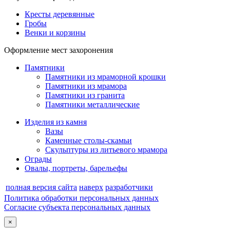
Кресты деревянные
Гробы
Венки и корзины
Оформление мест захоронения
Памятники
Памятники из мраморной крошки
Памятники из мрамора
Памятники из гранита
Памятники металлические
Изделия из камня
Вазы
Каменные столы-скамьи
Скульптуры из литьевого мрамора
Ограды
Овалы, портреты, барельефы
полная версия сайта
наверх
разработчики
Политика обработки персональных данных
Согласие субъекта персональных данных
×