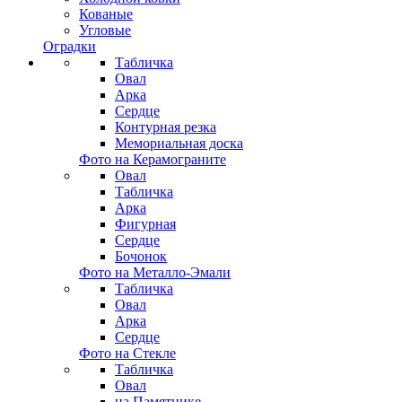
Кованые
Угловые
Оградки
Табличка
Овал
Арка
Сердце
Контурная резка
Мемориальная доска
Фото на Керамограните
Овал
Табличка
Арка
Фигурная
Сердце
Бочонок
Фото на Металло-Эмали
Табличка
Овал
Арка
Сердце
Фото на Стекле
Табличка
Овал
на Памятнике