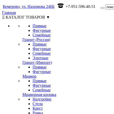
Кемерово, ул. Нахимова 246Б
+7-951-596-40-51
Главная
Ξ КАТАЛОГ ТОВАРОВ ▼
Прямые
Фигурные
Семейные
Гранит (Россия)
Прямые
Фигурные
Семейные
Элитные
Гранит (Импорт)
Прямые
Фигурные
Мрамор
Прямые
Фигурные
Семейные
Мраморная крошка
Надгробие
Стела
Крест
Рамка