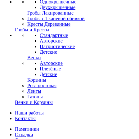
Однокрышечные
Двухкрышечные
Гробы Лакированные
Гробы с Тканевой обивкой
Кресты Деревянные
Гробы и Кресты
Стандартные
Авторские
Патриотические
Детские
Венки
Авторские
Плетёные
Детские
Корзины
Роза ростовая
Ленты
Газоны
Венки и Корзины
Наши работы
Контакты
Памятники
Оградки