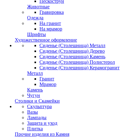
Пескоструй
Животные
Гравировка
Одежда
На гранит
На мрамор
Шрифты
Художественное оформление
Сиденье (Столешница) Металл
Сиденье (Столешница) Дерево
Сиденье (Столешница) Камень
Сиденье (Столешница) Полистерол
Сиденье (Столешница) Керамогранит
Металл
Гранит
Мрамор
Камень
Чугун
Столики и Скамейки
Скульптура
Вазы
Лампады
Защита и уход
Плитка
Прочие изделия из Камня