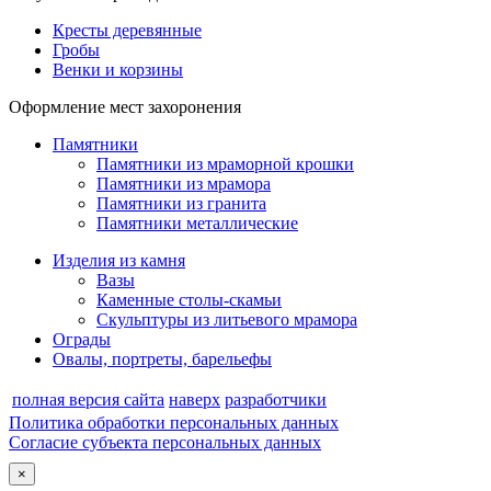
Кресты деревянные
Гробы
Венки и корзины
Оформление мест захоронения
Памятники
Памятники из мраморной крошки
Памятники из мрамора
Памятники из гранита
Памятники металлические
Изделия из камня
Вазы
Каменные столы-скамьи
Скульптуры из литьевого мрамора
Ограды
Овалы, портреты, барельефы
полная версия сайта
наверх
разработчики
Политика обработки персональных данных
Согласие субъекта персональных данных
×