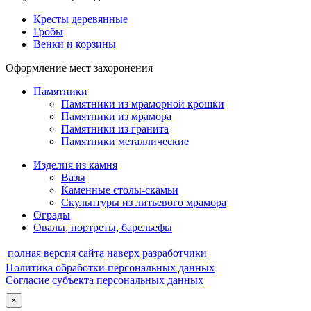
Кресты деревянные
Гробы
Венки и корзины
Оформление мест захоронения
Памятники
Памятники из мраморной крошки
Памятники из мрамора
Памятники из гранита
Памятники металлические
Изделия из камня
Вазы
Каменные столы-скамьи
Скульптуры из литьевого мрамора
Ограды
Овалы, портреты, барельефы
полная версия сайта
наверх
разработчики
Политика обработки персональных данных
Согласие субъекта персональных данных
×