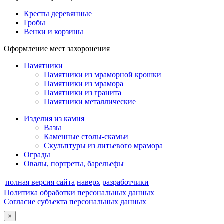
Кресты деревянные
Гробы
Венки и корзины
Оформление мест захоронения
Памятники
Памятники из мраморной крошки
Памятники из мрамора
Памятники из гранита
Памятники металлические
Изделия из камня
Вазы
Каменные столы-скамьи
Скульптуры из литьевого мрамора
Ограды
Овалы, портреты, барельефы
полная версия сайта
наверх
разработчики
Политика обработки персональных данных
Согласие субъекта персональных данных
×