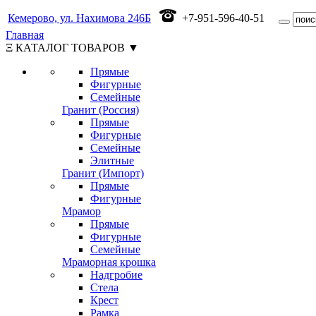
Кемерово, ул. Нахимова 246Б
+7-951-596-40-51
Главная
Ξ КАТАЛОГ ТОВАРОВ ▼
Прямые
Фигурные
Семейные
Гранит (Россия)
Прямые
Фигурные
Семейные
Элитные
Гранит (Импорт)
Прямые
Фигурные
Мрамор
Прямые
Фигурные
Семейные
Мраморная крошка
Надгробие
Стела
Крест
Рамка