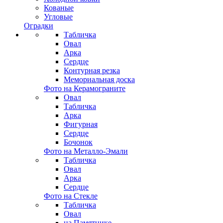
Кованые
Угловые
Оградки
Табличка
Овал
Арка
Сердце
Контурная резка
Мемориальная доска
Фото на Керамограните
Овал
Табличка
Арка
Фигурная
Сердце
Бочонок
Фото на Металло-Эмали
Табличка
Овал
Арка
Сердце
Фото на Стекле
Табличка
Овал
на Памятнике