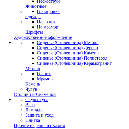
Пескоструй
Животные
Гравировка
Одежда
На гранит
На мрамор
Шрифты
Художественное оформление
Сиденье (Столешница) Металл
Сиденье (Столешница) Дерево
Сиденье (Столешница) Камень
Сиденье (Столешница) Полистерол
Сиденье (Столешница) Керамогранит
Металл
Гранит
Мрамор
Камень
Чугун
Столики и Скамейки
Скульптура
Вазы
Лампады
Защита и уход
Плитка
Прочие изделия из Камня