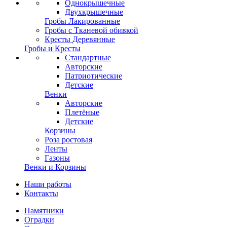
Однокрышечные
Двухкрышечные
Гробы Лакированные
Гробы с Тканевой обивкой
Кресты Деревянные
Гробы и Кресты
Стандартные
Авторские
Патриотические
Детские
Венки
Авторские
Плетёные
Детские
Корзины
Роза ростовая
Ленты
Газоны
Венки и Корзины
Наши работы
Контакты
Памятники
Оградки