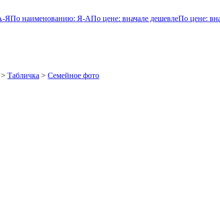
А-Я
По наименованию: Я-А
По цене: вначале дешевле
По цене: вн
>
Табличка
>
Семейное фото