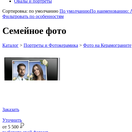
Овалы и портреты
Сортировка: по умолчанию
По умолчанию
По наименованию: 
Фильтровать по особенностям
Семейное фото
Каталог
>
Портреты и Фотокерамика
>
Фото на Керамограните
Заказать
Уточнить
от
5 500