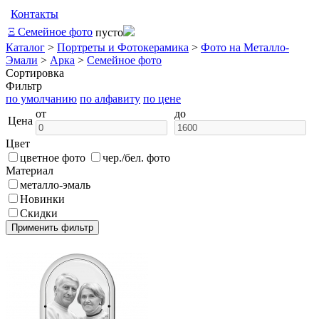
Контакты
Ξ
Семейное фото
пусто
Каталог
>
Портреты и Фотокерамика
>
Фото на Металло-
Эмали
>
Арка
>
Семейное фото
Сортировка
Фильтр
по умолчанию
по алфавиту
по цене
от
до
Цена
Цвет
цветное фото
чер./бел. фото
Материал
металло-эмаль
Новинки
Скидки