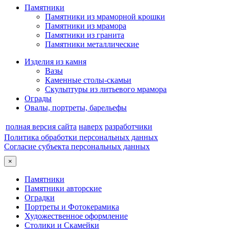
Памятники
Памятники из мраморной крошки
Памятники из мрамора
Памятники из гранита
Памятники металлические
Изделия из камня
Вазы
Каменные столы-скамьи
Скульптуры из литьевого мрамора
Ограды
Овалы, портреты, барельефы
полная версия сайта
наверх
разработчики
Политика обработки персональных данных
Согласие субъекта персональных данных
×
Памятники
Памятники авторские
Оградки
Портреты и Фотокерамика
Художественное оформление
Столики и Скамейки