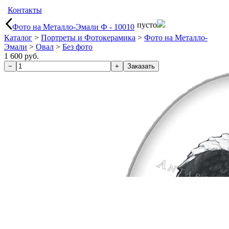
Контакты
пусто
Фото на Металло-Эмали Ф - 10010
Каталог
>
Портреты и Фотокерамика
>
Фото на Металло-
Эмали
>
Овал
>
Без фото
1 600 руб.