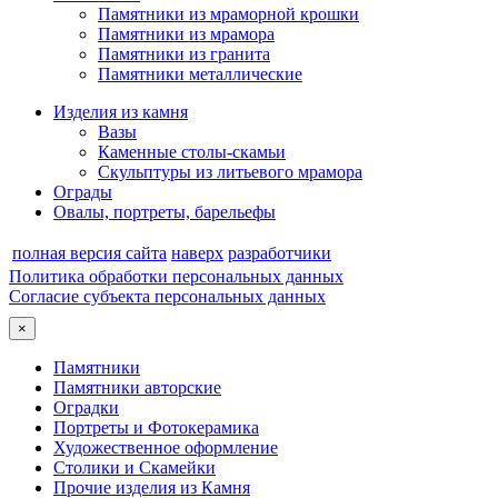
Памятники из мраморной крошки
Памятники из мрамора
Памятники из гранита
Памятники металлические
Изделия из камня
Вазы
Каменные столы-скамьи
Скульптуры из литьевого мрамора
Ограды
Овалы, портреты, барельефы
полная версия сайта
наверх
разработчики
Политика обработки персональных данных
Согласие субъекта персональных данных
×
Памятники
Памятники авторские
Оградки
Портреты и Фотокерамика
Художественное оформление
Столики и Скамейки
Прочие изделия из Камня