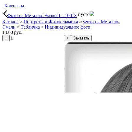
Контакты
пусто
Фото на Металло-Эмали Т - 10018
Каталог
>
Портреты и Фотокерамика
>
Фото на Металло-
Эмали
>
Табличка
>
Индивидуальное фото
1 600 руб.