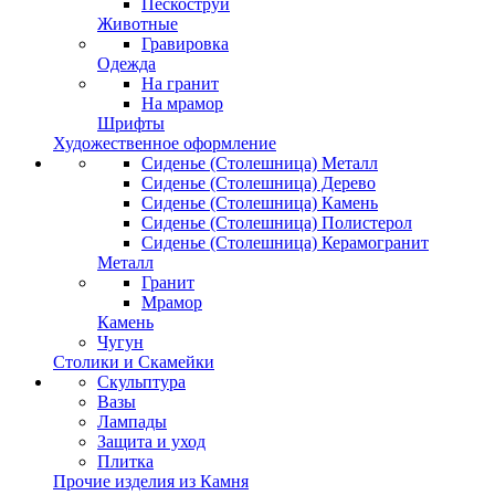
Пескоструй
Животные
Гравировка
Одежда
На гранит
На мрамор
Шрифты
Художественное оформление
Сиденье (Столешница) Металл
Сиденье (Столешница) Дерево
Сиденье (Столешница) Камень
Сиденье (Столешница) Полистерол
Сиденье (Столешница) Керамогранит
Металл
Гранит
Мрамор
Камень
Чугун
Столики и Скамейки
Скульптура
Вазы
Лампады
Защита и уход
Плитка
Прочие изделия из Камня