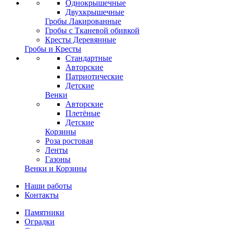
Однокрышечные
Двухкрышечные
Гробы Лакированные
Гробы с Тканевой обивкой
Кресты Деревянные
Гробы и Кресты
Стандартные
Авторские
Патриотические
Детские
Венки
Авторские
Плетёные
Детские
Корзины
Роза ростовая
Ленты
Газоны
Венки и Корзины
Наши работы
Контакты
Памятники
Оградки