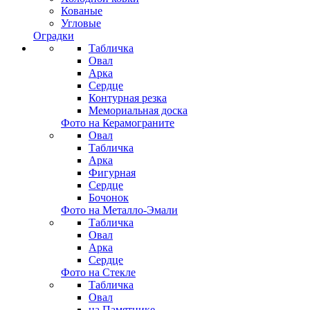
Кованые
Угловые
Оградки
Табличка
Овал
Арка
Сердце
Контурная резка
Мемориальная доска
Фото на Керамограните
Овал
Табличка
Арка
Фигурная
Сердце
Бочонок
Фото на Металло-Эмали
Табличка
Овал
Арка
Сердце
Фото на Стекле
Табличка
Овал
на Памятнике