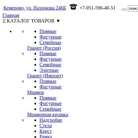
Кемерово, ул. Нахимова 246Б
+7-951-596-40-51
Главная
Ξ КАТАЛОГ ТОВАРОВ ▼
Прямые
Фигурные
Семейные
Гранит (Россия)
Прямые
Фигурные
Семейные
Элитные
Гранит (Импорт)
Прямые
Фигурные
Мрамор
Прямые
Фигурные
Семейные
Мраморная крошка
Надгробие
Стела
Крест
Рамка