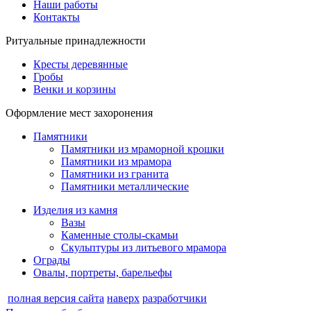
Наши работы
Контакты
Ритуальные принадлежности
Кресты деревянные
Гробы
Венки и корзины
Оформление мест захоронения
Памятники
Памятники из мраморной крошки
Памятники из мрамора
Памятники из гранита
Памятники металлические
Изделия из камня
Вазы
Каменные столы-скамьи
Скульптуры из литьевого мрамора
Ограды
Овалы, портреты, барельефы
полная версия сайта
наверх
разработчики