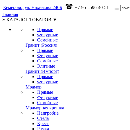
Кемерово, ул. Нахимова 246Б
+7-951-596-40-51
Главная
Ξ КАТАЛОГ ТОВАРОВ ▼
Прямые
Фигурные
Семейные
Гранит (Россия)
Прямые
Фигурные
Семейные
Элитные
Гранит (Импорт)
Прямые
Фигурные
Мрамор
Прямые
Фигурные
Семейные
Мраморная крошка
Надгробие
Стела
Крест
Рамка