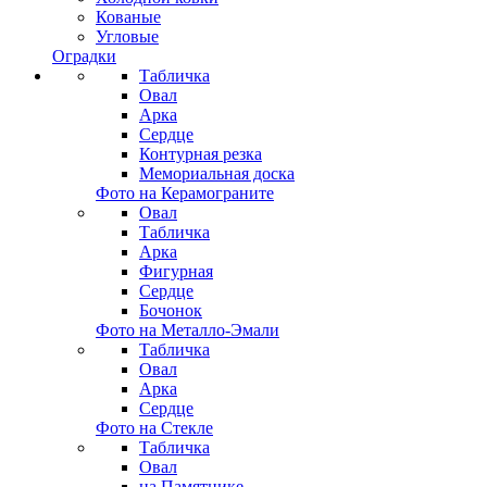
Кованые
Угловые
Оградки
Табличка
Овал
Арка
Сердце
Контурная резка
Мемориальная доска
Фото на Керамограните
Овал
Табличка
Арка
Фигурная
Сердце
Бочонок
Фото на Металло-Эмали
Табличка
Овал
Арка
Сердце
Фото на Стекле
Табличка
Овал
на Памятнике